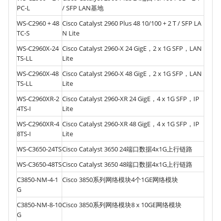
PC-L
/ SFP LAN基地
WS-C2960 + 48
Cisco Catalyst 2960 Plus 48 10/100 + 2 T / SFP LA
TC-S
N Lite
WS-C2960X-24
Cisco Catalyst 2960-X 24 GigE，2 x 1G SFP，LAN
TS-LL
Lite
WS-C2960X-48
Cisco Catalyst 2960-X 48 GigE，2 x 1G SFP，LAN
TS-LL
Lite
WS-C2960XR-2
Cisco Catalyst 2960-XR 24 GigE，4 x 1G SFP，IP
4TS-I
Lite
WS-C2960XR-4
Cisco Catalyst 2960-XR 48 GigE，4 x 1G SFP，IP
8TS-I
Lite
WS-C3650-24TS
Cisco Catalyst 3650 24端口数据4x1G上行链路
WS-C3650-48TS
Cisco Catalyst 3650 48端口数据4x1G上行链路
C3850-NM-4-1
Cisco 3850系列网络模块4个1GE网络模块
G
C3850-NM-8-10
Cisco 3850系列网络模块8 x 10GE网络模块
G