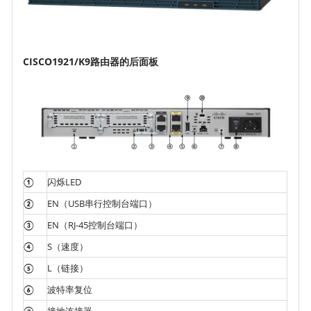
CISCO1921/K9路由器的后面板
①
闪烁LED
②
EN（USB串行控制台端口）
③
EN（RJ-45控制台端口）
④
S（速度）
⑤
L（链接）
⑥
波特率复位
⑦
接地连接器