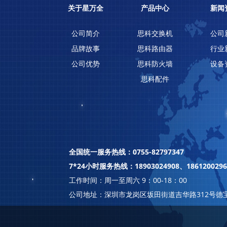
关于星万全
产品中心
新闻
公司简介
思科交换机
公司
品牌故事
思科路由器
行业
公司优势
思科防火墙
设备
思科配件
全国统一服务热线：0755-82797347
7*24小时服务热线：18903024908、1861200296
工作时间：周一至周六 9：00-18：00
公司地址：深圳市龙岗区坂田街道吉华路312号德