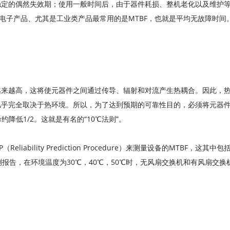
稳定的偶然失效期；使用一般时间后，由于器件耗损、整机老化以及维护
个电子产品、尤其是工业类产品最常用的是MTBF，也就是平均无故障时间
越来越高，这将使元器件之间通过传导、辐射和对流产生热耦合。因此，
几乎完全取决于热环境。所以，为了达到预期的可靠性目的，必须将元器
降低1/2。这就是有名的“10℃法则”。
P（Reliability Prediction Procedure）来测量设备的MTB
报告，在环境温度为30℃，40℃，50℃时，无风扇交换机和有风扇交换