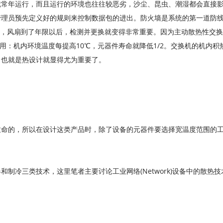
就常年运行，而且运行的环境也往往较恶劣，沙尘、昆虫、潮湿都会直接
管理员预先定义好的规则来控制数据包的进出。防火墙是系统的第一道防
小时，风扇到了年限以后，检测并更换就变得非常重要。因为主动散热性交
作用：机内环境温度每提高10℃，元器件寿命就降低1/2。交换机的机内
，也就是热设计就显得尤为重要了。
致命的，所以在设计这类产品时，除了设备的元器件要选择宽温度范围的
制冷三类技术，这里笔者主要讨论工业网络(Network)设备中的散热