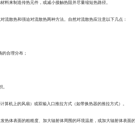
的材料来制造传热元件，或减小接触热阻并尽量缩短热路径。
然对流散热和强迫对流散热两种方法。自然对流散热应注意以下几点：
；
)场的合理分布；
积。
风机（如计算机上的风扇）或双输入口推拉方式（如带换热器的推拉方式）。
大发热体表面的粗糙度、加大辐射体周围的环境温差，或加大辐射体表面