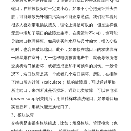
这是最常见的硬件故障，无论是光纤端口还是双绞线的RJ-45
端口，在插拔接头时一定要小心。如果不小心把光纤插头弄
脏，可能导致光纤端口污染而不能正常通信。我们经常看到
很多人喜欢带电插拔接头，理论上讲是可以的，但是这样也
无意中增加了端口的故障发生率。在搬运时不小心，也可能
导致端口物理损坏。如果购买的水晶头尺寸偏大，插入交换
机时，也容易破坏端口。此外，如果接在端口上的双绞线有
一段暴露在室外，万一这根电缆被雷电击中，就会导致所连
交换机端口被击坏，或者造成更加不可预料的损伤。一般情
况下，端口故障是某一个或者几个端口损坏。所以，在排除
了端口所连计算（calculate ）机的故障后，可以通过更换
所连端口，来判断其是否损坏。遇到此类故障，可以在电源
(power supply)关闭后，用酒精棉球清洗端口。如果端口确
实被损坏，那就只能更换端口了。
3、模块故障：
交换机是由很多模块组成，比如：堆叠模块、管理模块（也