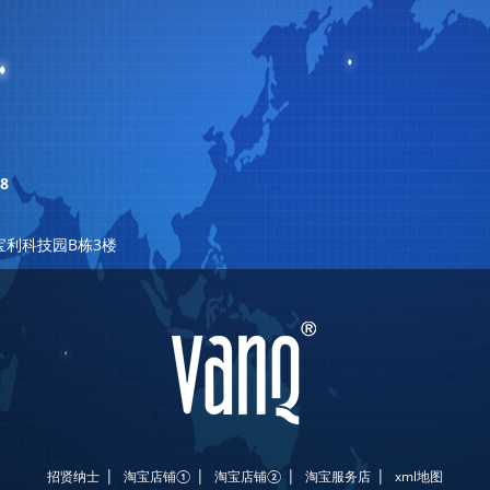
8
宝利科技园B栋3楼
|
|
|
|
招贤纳士
淘宝店铺①
淘宝店铺②
淘宝服务店
xml地图