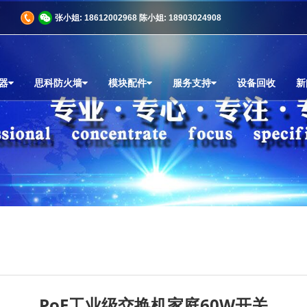
商
张小姐: 18612002968 陈小姐: 18903024908
器
思科防火墙
模块配件
服务支持
设备回收
新
PoE工业级交换机家庭60W开关