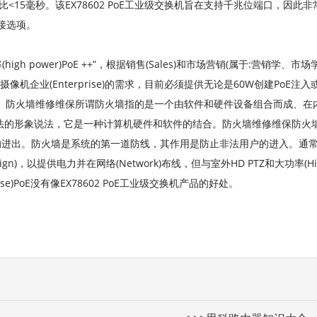
15毫秒。该EX78602 PoE工业级交换机旨在支持千兆位端口，因此非常
纤连接选项。
gh power)PoE ++”，根据销售(Sales)和市场营销(属于:营销学、市
摄像机企业(Enterprise)的需求，目前必须提供无论是60W创建PoE注
机的高功耗“。防火墙维修维保所谓防火墙指的是一个由软件和硬件设备组合而成
法的形象说法，它是一种计算机硬件和软件的结合。防火墙维修维保防火
的进出。防火墙是系统的第一道防线，其作用是防止非法用户的进入。通
)，以提供电力并在网络(Network)布线，但与室外HD PTZ和大功率(High-
se)PoE没有像EX78602 PoE工业级交换机产品的好处。