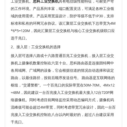
工业交换机。
思科工业交换机
具有电信级性能特征，可耐受严苛
的工作环境。产品系列丰富，端口配置灵活，可满足各种工业领
域的使用需求。产品采用宽温设计，防护等级不低于IP30，支持
标准和私有的环网冗余协议。该汇聚层工业交换机下总带宽为4M
*6*5=120M，因此汇聚层工业交换机与核心工业交换机级联口应
选千兆口。
2、接入层：工业交换机的选择
接入层可选择八路或十六路普通百兆工业交换机，接入层工业交
换机上摄像机数量控制在六至十台。思科路由器是连接因特网中
各局域网、广域网的设备，它会根据信道的情况自动选择和设定
路由，以最佳路径，按前后顺序发送信号。 路由器是互联网络的
枢纽，"交通警察"。一个百兆口的实际带宽在50M-70M。4Mx12
=48M，因此建议一台百兆接入工业交换机最大接入12台720P网
络摄像机。同时考虑目前网络监控采用动态编码方式，摄像机码
流峰值可能会超过4M带宽，同时考虑带宽冗余设计，因此一台百
兆接入工业交换机控制在八台以内时最好的，超过八台建议采用
千兆口。