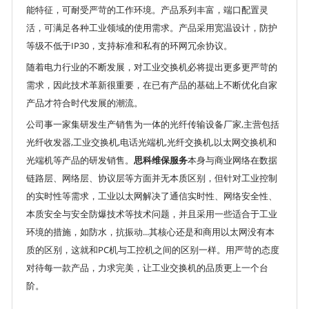
能特征，可耐受严苛的工作环境。产品系列丰富，端口配置灵
活，可满足各种工业领域的使用需求。产品采用宽温设计，防护
等级不低于IP30，支持标准和私有的环网冗余协议。
随着电力行业的不断发展，对工业交换机必将提出更多更严苛的
需求，因此技术革新很重要，在已有产品的基础上不断优化自家
产品才符合时代发展的潮流。
公司事一家集研发生产销售为一体的光纤传输设备厂家,主营包括
光纤收发器,工业交换机,电话光端机,光纤交换机,以太网交换机和
光端机等产品的研发销售。
思科维保服务
本身与商业网络在数据
链路层、网络层、协议层等方面并无本质区别，但针对工业控制
的实时性等需求，工业以太网解决了通信实时性、网络安全性、
本质安全与安全防爆技术等技术问题，并且采用一些适合于工业
环境的措施，如防水，抗振动...其核心还是和商用以太网没有本
质的区别，这就和PC机与工控机之间的区别一样。用严苛的态度
对待每一款产品，力求完美，让工业交换机的品质更上一个台
阶。