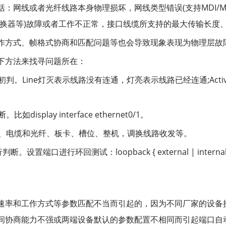
：网线或者光纤线路本身物理损坏，网线类型错误(支持MDI/MD
转换器等)故障或者工作不正常，接口线缆所支持的最大传输长度
作方式、帧格式协商和匹配问题等也会导致现象表现为物理层故
下方法来找寻问题所在：
判。Line灯灭表示线路没有连通，灯亮表示线路已经连通;Act
play interface ethernet0/1。
、电缆和光纤、板卡、槽位、整机，调换线路收发等。
端口进行环回测试：loopback { external | internal
速率和工作方式等参数匹配不当而引起的，因为不同厂家的设备
间协商能力不强或两端设备默认的参数配置不相同而引起端口自