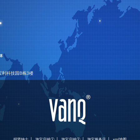
8
宝利科技园B栋3楼
|
|
|
|
招贤纳士
淘宝店铺①
淘宝店铺②
淘宝服务店
xml地图