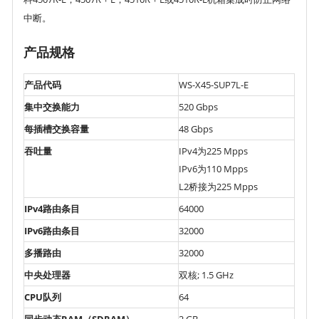
中断。
产品规格
产品代码
WS-X45-SUP7L-E
集中交换能力
520 Gbps
每插槽交换容量
48 Gbps
吞吐量
IPv4为225 Mpps
IPv6为110 Mpps
L2桥接为225 Mpps
IPv4路由条目
64000
IPv6路由条目
32000
多播路由
32000
中央处理器
双核; 1.5 GHz
CPU队列
64
同步动态RAM（SDRAM）
2 GB